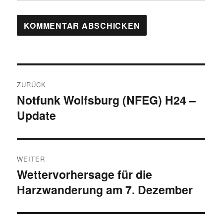
Beitragsnavigation
ZURÜCK
Notfunk Wolfsburg (NFEG) H24 –
Vorheriger
Update
Beitrag:
WEITER
Wettervorhersage für die
Nächster
Harzwanderung am 7. Dezember
Beitrag: