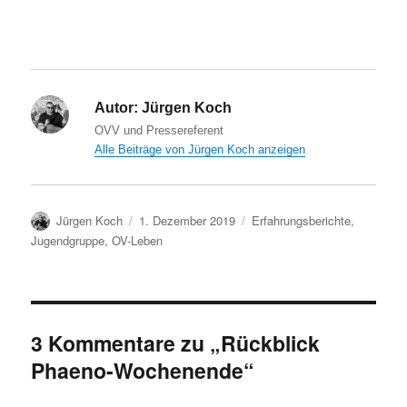
Autor:
Jürgen Koch
OVV und Pressereferent
Alle Beiträge von Jürgen Koch anzeigen
Autor
Veröffentlicht
Kategorien
Jürgen Koch
1. Dezember 2019
Erfahrungsberichte
,
am
Jugendgruppe
,
OV-Leben
3 Kommentare zu „Rückblick
Phaeno-Wochenende“