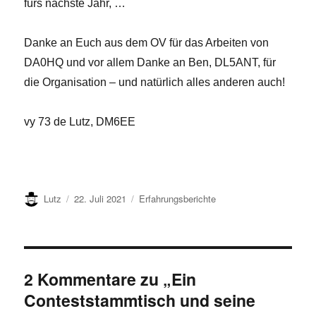
fürs nächste Jahr, …
Danke an Euch aus dem OV für das Arbeiten von
DA0HQ und vor allem Danke an Ben, DL5ANT, für
die Organisation – und natürlich alles anderen auch!
vy 73 de Lutz, DM6EE
Autor
Veröffentlicht
Kategorien
Lutz
22. Juli 2021
Erfahrungsberichte
am
2 Kommentare zu „Ein
Conteststammtisch und seine