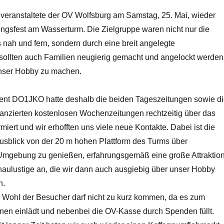
 veranstaltete der OV Wolfsburg am Samstag, 25. Mai, wieder
ingsfest am Wasserturm. Die Zielgruppe waren nicht nur die
nah und fern, sondern durch eine breit angelegte
llten auch Familien neugierig gemacht und angelockt werden
nser Hobby zu machen.
ent DO1JKO hatte deshalb die beiden Tageszeitungen sowie d
anzierten kostenlosen Wochenzeitungen rechtzeitig über das
rmiert und wir erhofften uns viele neue Kontakte. Dabei ist die
Ausblick von der 20 m hohen Plattform des Turms über
Umgebung zu genießen, erfahrungsgemäß eine große Attraktio
chaulustige an, die wir dann auch ausgiebig über unser Hobby
n.
e Wohl der Besucher darf nicht zu kurz kommen, da es zum
nen einlädt und nebenbei die OV-Kasse durch Spenden füllt.