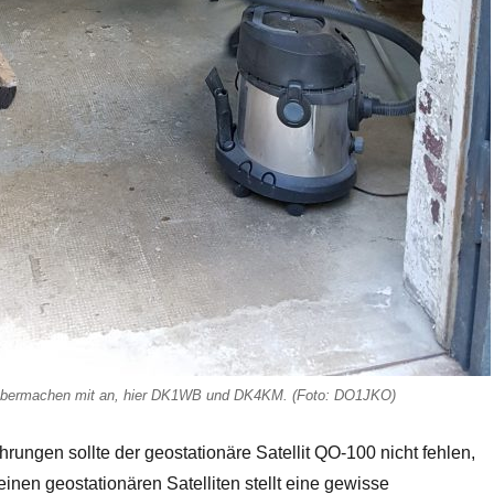
ubermachen mit an, hier DK1WB und DK4KM. (Foto: DO1JKO)
rungen sollte der geostationäre Satellit QO-100 nicht fehlen,
inen geostationären Satelliten stellt eine gewisse