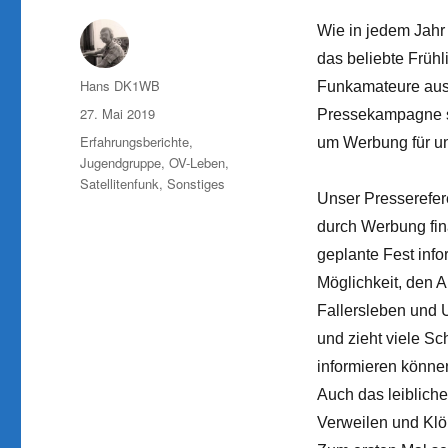
Wie in jedem Jahr
das beliebte Frühl
Autor
Hans DK1WB
Funkamateure aus 
Veröffentlicht
27. Mai 2019
Pressekampagne so
am
Kategorien
Erfahrungsberichte
,
um Werbung für u
Jugendgruppe
,
OV-Leben
,
Satellitenfunk
,
Sonstiges
Unser Presserefer
durch Werbung fin
geplante Fest info
Möglichkeit, den 
Fallersleben und 
und zieht viele S
informieren könne
Auch das leiblich
Verweilen und Klö