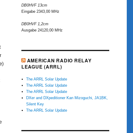
DB0HVF 13cm
Eingabe 2343,00 MHz
DB0HVF 1,2cm
Ausgabe 24120,00 MHz
t
r
AMERICAN RADIO RELAY
e)
LEAGUE (ARRL)
The ARRL Solar Update
The ARRL Solar Update
i
The ARRL Solar Update
DXer and DXpeditioner Kan Mizoguchi, JA1BK,
Silent Key
The ARRL Solar Update
,
e