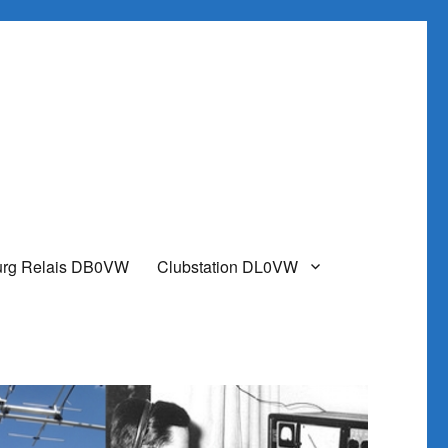
urg Relais DB0VW
Clubstation DL0VW