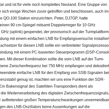
ar und ist für viele noch komplettes Neuland. Eine Gruppe von
te sich einige Wochen zuvor getroffen und beschlossen, auch im
QO-100 Station einzurichten. Peter, DJ7GP, hatte
 einen 90 cm-Spiegel mitsamt Doppelerreger für 10 GHz
 GHz (uplink) gespendet, der provisorisch auf der Turmplattform
ndung mit einem einfachen LNB für Empfangsversuche installier
chsetzer für diesen LNB sollte ein verbreiteter Signalprozesso
rbindung mit einem PC-basierten Steuerprogramm (DSP-Consol
n. Mit dieser Kombination sollte die vom LNB auf der Turm-
ebene Zwischenfrequenz bei 750 MHz empfangen und dekodiert
erwendete einfache LNB für den Empfang von SSB-Signalen be
uenzstabil genug ist, machten wir uns eine Funktion der SDR-
Ein Bakensignal des Satelliten-Transponders dient als
 die Weiterverarbeitung des digitalen Zwischenfrequenzsignals
r auftretenden großen Temperaturschwankungen unvermeidbar
n des LNB-Oszillators keine Auswirkungen auf die