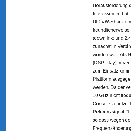
Herausforderung d
Interessenten hat
DL0VW-Shack eine 
freundlicherweise
(downlink) und 2,4
zunächst in Verbi
worden war. Als Na
(DSP-Play) in Ve
zum Einsatz komme
Plattform ausgeg
werden. Da der v
10 GHz nicht freq
Console zunutze: 
Referenzsignal für
so dass wegen de
Frequenzänderunge