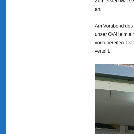
Zum ersten Mal sei
an.
Am Vorabend des F
unser OV-Heim ein
vorzubereiten. Dab
verteilt.