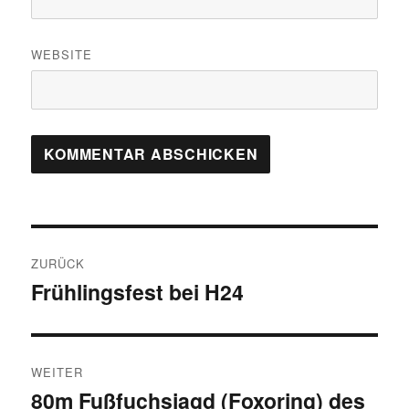
WEBSITE
Beitragsnavigation
ZURÜCK
Frühlingsfest bei H24
Vorheriger
Beitrag:
WEITER
80m Fußfuchsjagd (Foxoring) des
Nächster