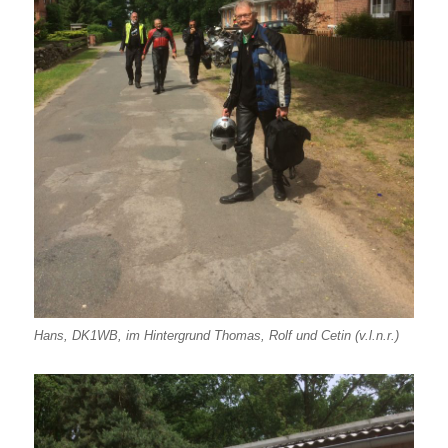
Hans, DK1WB, im Hintergrund Thomas, Rolf und Cetin (v.l.n.r.)