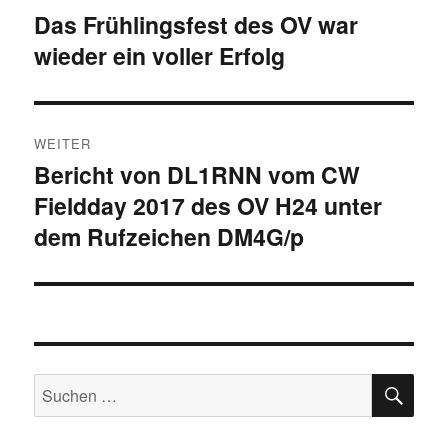
Das Frühlingsfest des OV war
Vorheriger
wieder ein voller Erfolg
Beitrag:
WEITER
Bericht von DL1RNN vom CW
Nächster
Fieldday 2017 des OV H24 unter
Beitrag:
dem Rufzeichen DM4G/p
SU
Suchen
nach: