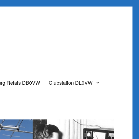
urg Relais DB0VW
Clubstation DL0VW