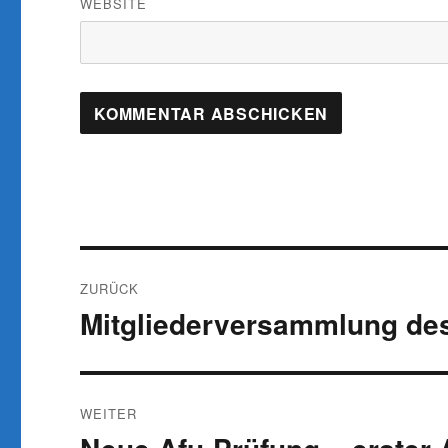
WEBSITE
Beitragsnavigation
ZURÜCK
Mitgliederversammlung de
Vorheriger
Beitrag:
WEITER
Nächster