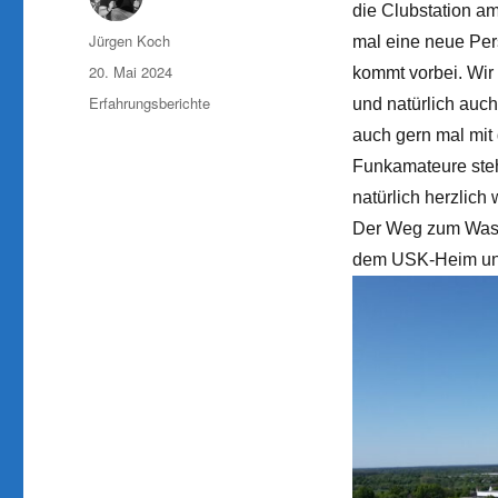
die Clubstation a
Autor
Jürgen Koch
mal eine neue Per
Veröffentlicht
20. Mai 2024
kommt vorbei. Wir
am
Kategorien
Erfahrungsberichte
und natürlich auc
auch gern mal mit 
Funkamateure steh
natürlich herzlich
Der Weg zum Wasse
dem USK-Heim und