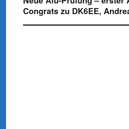
Neue Afu-Prüfung – erster
Beitrag:
Congrats zu DK6EE, Andre