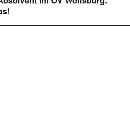
 Absolvent im OV Wolfsburg:
as!