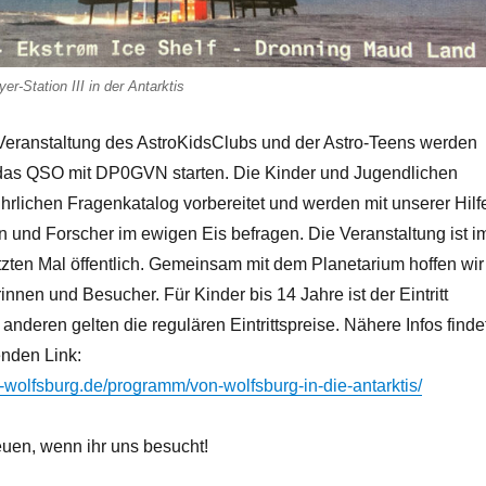
-Station III in der Antarktis
eranstaltung des AstroKidsClubs und der Astro-Teens werden
das QSO mit DP0GVN starten. Die Kinder und Jugendlichen
hrlichen Fragenkatalog vorbereitet und werden mit unserer Hilf
n und Forscher im ewigen Eis befragen. Die Veranstaltung ist i
zten Mal öffentlich. Gemeinsam mit dem Planetarium hoffen wir
innen und Besucher. Für Kinder bis 14 Jahre ist der Eintritt
 anderen gelten die regulären Eintrittspreise. Nähere Infos finde
enden Link:
m-wolfsburg.de/programm/von-wolfsburg-in-die-antarktis/
euen, wenn ihr uns besucht!