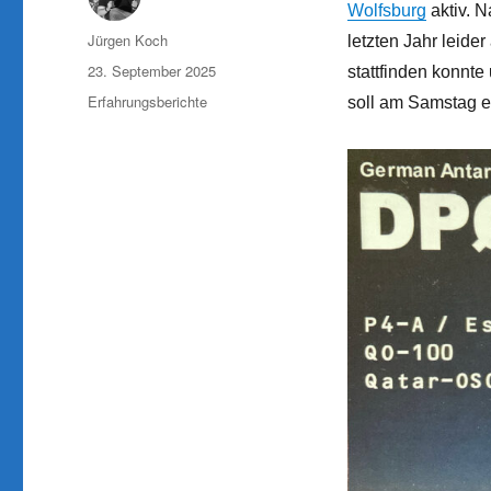
Wolfsburg
aktiv. N
Autor
Jürgen Koch
letzten Jahr leide
Veröffentlicht
23. September 2025
stattfinden konnt
am
Kategorien
Erfahrungsberichte
soll am Samstag e