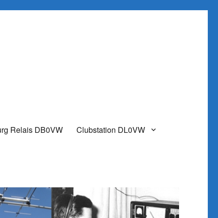
urg Relais DB0VW
Clubstation DL0VW