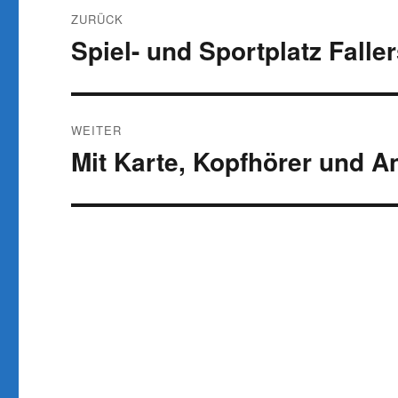
Beitragsnavigation
ZURÜCK
Spiel- und Sportplatz Falle
Vorheriger
Beitrag:
WEITER
Mit Karte, Kopfhörer und 
Nächster
Beitrag: