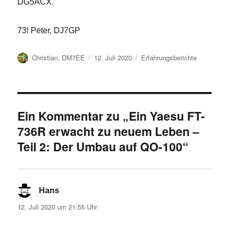
DG5ACX.
73! Peter, DJ7GP
Autor
Veröffentlicht
Kategorien
Christian, DM7EE
12. Juli 2020
Erfahrungsberichte
am
Ein Kommentar zu „Ein Yaesu FT-
736R erwacht zu neuem Leben –
Teil 2: Der Umbau auf QO-100“
Hans
sagt:
12. Juli 2020 um 21:55 Uhr