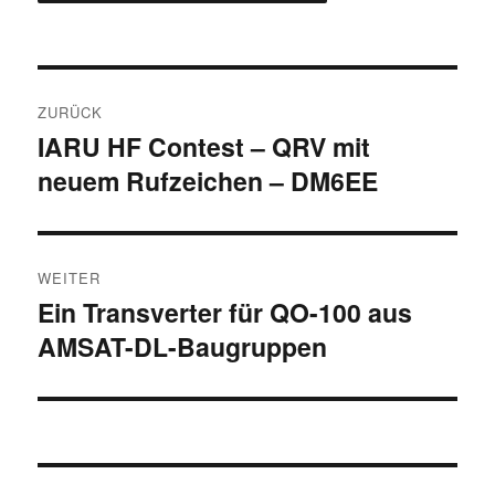
Beitragsnavigation
ZURÜCK
IARU HF Contest – QRV mit
Vorheriger
neuem Rufzeichen – DM6EE
Beitrag:
WEITER
Ein Transverter für QO-100 aus
Nächster
AMSAT-DL-Baugruppen
Beitrag: