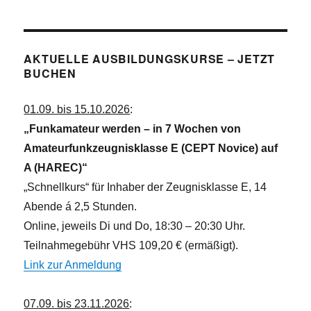
e
i
n
c
h
AKTUELLE AUSBILDUNGSKURSE – JETZT
t
BUCHEN
e
n
01.09. bis 15.10.2026
:
,
„Funkamateur werden – in 7 Wochen von
N
Amateurfunkzeugnisklasse E (CEPT Novice) auf
a
A (HAREC)“
v
„Schnellkurs“ für Inhaber der Zeugnisklasse E, 14
i
Abende á 2,5 Stunden.
g
Online, jeweils Di und Do, 18:30 – 20:30 Uhr.
a
Teilnahmegebühr VHS 109,20 € (ermäßigt).
t
Link zur Anmeldung
i
o
07.09. bis 23.11.2026
: