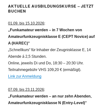
h
AKTUELLE AUSBILDUNGSKURSE – JETZT
t
BUCHEN
e
n
01.09. bis 15.10.2026
:
,
„Funkamateur werden – in 7 Wochen von
N
Amateurfunkzeugnisklasse E (CEPT Novice) auf
a
A (HAREC)“
v
„Schnellkurs“ für Inhaber der Zeugnisklasse E, 14
i
Abende á 2,5 Stunden.
g
Online, jeweils Di und Do, 18:30 – 20:30 Uhr.
a
Teilnahmegebühr VHS 109,20 € (ermäßigt).
t
Link zur Anmeldung
i
o
07.09. bis 23.11.2026
:
n
„Funkamateur werden – an nur zehn Abenden,
Amateurfunkzeugnisklasse N (Entry-Level)“