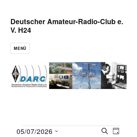
Deutscher Amateur-Radio-Club e.
V. H24
MENÜ
Veranstaltungen
05/07/2026
V
V
S
T
U
e