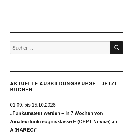
c
N
a
h
v
e
i
u
g
a
n
t
SU
d
Suchen
i
A
o
nach:
n
n
s
i
AKTUELLE AUSBILDUNGSKURSE – JETZT
c
BUCHEN
h
t
01.09. bis 15.10.2026
:
e
„Funkamateur werden – in 7 Wochen von
n
Amateurfunkzeugnisklasse E (CEPT Novice) auf
,
A (HAREC)“