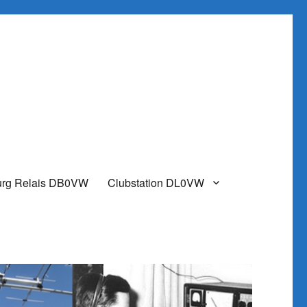
urg Relais DB0VW
Clubstation DL0VW