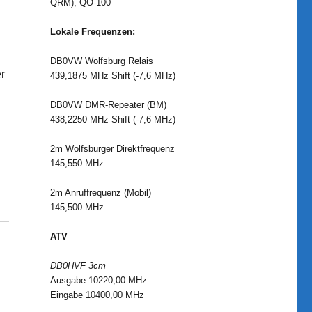
QRM), QO-100
Lokale Frequenzen:
DB0VW Wolfsburg Relais
r
439,1875 MHz Shift (-7,6 MHz)
DB0VW DMR-Repeater (BM)
438,2250 MHz Shift (-7,6 MHz)
g
2m Wolfsburger Direktfrequenz
145,550 MHz
2m Anruffrequenz (Mobil)
145,500 MHz
ATV
DB0HVF 3cm
Ausgabe 10220,00 MHz
Eingabe 10400,00 MHz