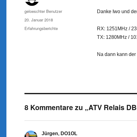
Autor
geloeschter Benutzer
Danke Iwo und den
Veröffentlicht
20. Januar 2018
am
Kategorien
Erfahrungsberichte
RX: 1251MHz / 2
TX: 1280MHz / 1
Na dann kann der 
8 Kommentare zu „ATV Relais DB0
Jürgen, DO1OL
sagt: