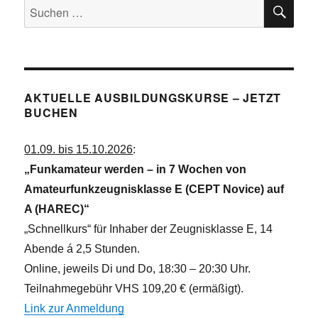
SU
n
Suchen
c
nach:
h
t
e
n
AKTUELLE AUSBILDUNGSKURSE – JETZT
,
BUCHEN
N
a
01.09. bis 15.10.2026
:
v
„Funkamateur werden – in 7 Wochen von
i
Amateurfunkzeugnisklasse E (CEPT Novice) auf
g
A (HAREC)“
a
„Schnellkurs“ für Inhaber der Zeugnisklasse E, 14
t
Abende á 2,5 Stunden.
i
Online, jeweils Di und Do, 18:30 – 20:30 Uhr.
o
Teilnahmegebühr VHS 109,20 € (ermäßigt).
n
Link zur Anmeldung