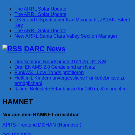
The ARRL Solar Update
The ARRL Solar Update
DXer and DXpeditioner Kan Mizoguchi, JA1BK, Silent
Key
The ARRL Solar Update
New ARRL Santa Clara Valley Section Manager
DARC News
Deutschland-Rundspruch 31/2026, 32. KW
Drei ENAMS 2.0 Geräte sind am Netz
FunkWX - Low Bands profitieren
Helft mit, Kindern unvergessliche Funkerlebnisse zu
ermöglichen!
Italien: Befristete Erlaubnisse für 160 m, 8 m und 4 m
HAMNET
Nur aus dem HAMNET erreichbar:
APRS-Frontend DI0HAN (Hannover)