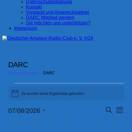
Datenschutzerklärung
Kontakt
Vorstand und Ansprechpartner
DARC Mitglied werden
Sie möchten uns unterstützen?
Impressum
DARC
Veranstaltungen
DARC
Veranstaltungen
Es wurden keine Ergebnisse gefunden.
Hinweis
07/08/2026
Veransta
Vera
Suche
Monat
Ansi
Suche
Datum
Navi
Kalender
wählen.
M
MONTAG
D
DIENSTAG
M
MITTWOCH
D
DONNERSTAG
F
FREITAG
S
SAMSTAG
S
SONNTA
und
von