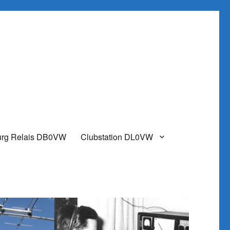
urg Relais DB0VW
Clubstation DL0VW