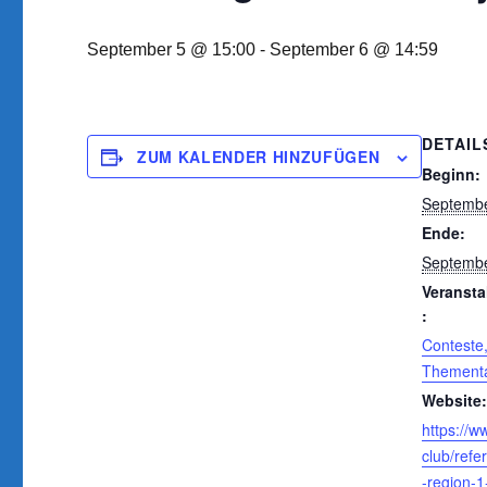
September 5 @ 15:00
-
September 6 @ 14:59
DETAIL
ZUM KALENDER HINZUFÜGEN
Beginn:
Septembe
Ende:
Septembe
Veransta
:
Conteste
Thement
Website
https://w
club/refe
-region-1