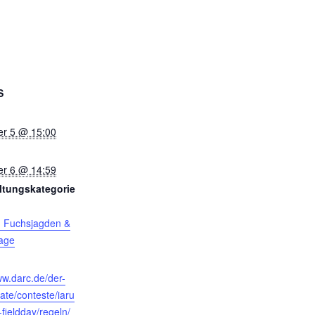
S
r 5 @ 15:00
r 6 @ 14:59
ltungskategorie
, Fuchsjagden &
age
:
ww.darc.de/der-
rate/conteste/iaru
-fieldday/regeln/