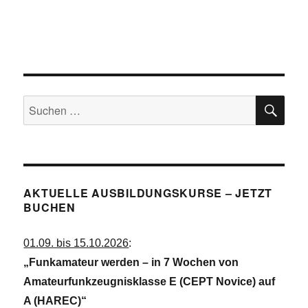
A
u
e
n
n
n
s
i
g
.
c
e
h
n
t
SU
e
S
Suchen
n
u
nach:
-
c
N
a
h
v
e
i
AKTUELLE AUSBILDUNGSKURSE – JETZT
u
g
BUCHEN
a
n
t
d
01.09. bis 15.10.2026
:
i
A
o
„Funkamateur werden – in 7 Wochen von
n
n
Amateurfunkzeugnisklasse E (CEPT Novice) auf
s
A (HAREC)“