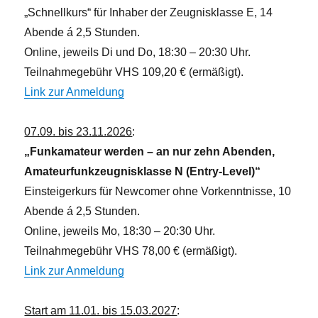
i
„Schnellkurs“ für Inhaber der Zeugnisklasse E, 14
c
Abende á 2,5 Stunden.
h
Online, jeweils Di und Do, 18:30 – 20:30 Uhr.
t
Teilnahmegebühr VHS 109,20 € (ermäßigt).
e
Link zur Anmeldung
n
,
07.09. bis 23.11.2026
:
N
„Funkamateur werden – an nur zehn Abenden,
a
Amateurfunkzeugnisklasse N (Entry-Level)“
v
Einsteigerkurs für Newcomer ohne Vorkenntnisse, 10
i
Abende á 2,5 Stunden.
g
Online, jeweils Mo, 18:30 – 20:30 Uhr.
a
Teilnahmegebühr VHS 78,00 € (ermäßigt).
t
Link zur Anmeldung
i
o
Start am 11.01. bis 15.03.2027
: