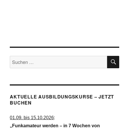
h
n
t
e
S
n
u
-
c
N
a
h
v
e
i
u
g
SU
Suchen
a
n
nach:
t
d
i
A
o
n
n
s
AKTUELLE AUSBILDUNGSKURSE – JETZT
BUCHEN
i
c
01.09. bis 15.10.2026
:
h
„Funkamateur werden – in 7 Wochen von
t