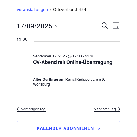
Veranstaltungen
Ortsverband H24
Veranstaltungen
17/09/2025
V
V
S
T
U
e
für
e
A
D
C
r
19:30
G
September
r
H
a
a
E
17,
n
a
t
s
September 17, 2025 @ 19:30
-
21:30
2025
n
u
OV-Abend mit Online-Übertragung
t
s
m
a
l
t
w
Alter Dorfkrug am Kanal
Knüppeldamm 9,
t
Wolfsburg
a
ä
u
l
h
n
g
t
l
A
Vorheriger Tag
Nächster Tag
u
e
n
n
n
s
i
g
KALENDER ABONNIEREN
.
c
e