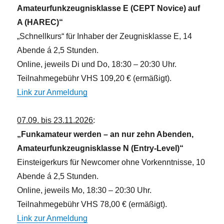
Amateurfunkzeugnisklasse E (CEPT Novice) auf
e
A (HAREC)“
n
„Schnellkurs“ für Inhaber der Zeugnisklasse E, 14
,
Abende á 2,5 Stunden.
N
Online, jeweils Di und Do, 18:30 – 20:30 Uhr.
a
Teilnahmegebühr VHS 109,20 € (ermäßigt).
v
Link zur Anmeldung
i
g
07.09. bis 23.11.2026
:
a
„Funkamateur werden – an nur zehn Abenden,
t
Amateurfunkzeugnisklasse N (Entry-Level)“
i
Einsteigerkurs für Newcomer ohne Vorkenntnisse, 10
o
Abende á 2,5 Stunden.
n
Online, jeweils Mo, 18:30 – 20:30 Uhr.
Teilnahmegebühr VHS 78,00 € (ermäßigt).
Link zur Anmeldung