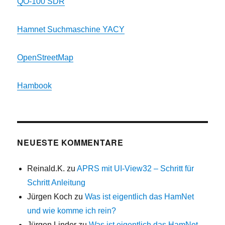
QO-100 SDR
Hamnet Suchmaschine YACY
OpenStreetMap
Hambook
NEUESTE KOMMENTARE
Reinald.K.
zu
APRS mit UI-View32 – Schritt für
Schritt Anleitung
Jürgen Koch
zu
Was ist eigentlich das HamNet
und wie komme ich rein?
Jürgen Linder
zu
Was ist eigentlich das HamNet