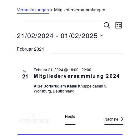
Veranstaltungen
Mitgliederversammlungen
Veranstaltungen
V
V
S
L
U
e
e
21/02/2024
 - 
01/02/2025
I
C
r
S
r
H
a
D
T
E
Februar 2024
n
a
E
a
s
n
t
t
s
Februar 21, 2024 @ 18:00
-
22:00
a
u
MI.
21
Mitgliederversammlung 2024
l
t
m
t
a
Alter Dorfkrug am Kanal
Knüppeldamm 9,
w
u
Wolfsburg, Deutschland
l
n
ä
g
t
h
A
u
l
n
Heute
Veranstaltu
Nächste
VORHERIGE
n
s
e
VERANSTALTUNGEN
i
g
n
c
e