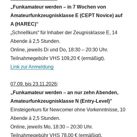
e
„Funkamateur werden – in 7 Wochen von
n
Amateurfunkzeugnisklasse E (CEPT Novice) auf
,
A (HAREC)“
N
„Schnellkurs“ für Inhaber der Zeugnisklasse E, 14
a
Abende á 2,5 Stunden.
v
Online, jeweils Di und Do, 18:30 – 20:30 Uhr.
i
Teilnahmegebühr VHS 109,20 € (ermäßigt).
g
Link zur Anmeldung
a
t
07.09. bis 23.11.2026
:
i
„Funkamateur werden – an nur zehn Abenden,
o
Amateurfunkzeugnisklasse N (Entry-Level)“
n
Einsteigerkurs für Newcomer ohne Vorkenntnisse, 10
Abende á 2,5 Stunden.
Online, jeweils Mo, 18:30 – 20:30 Uhr.
Teilnahmegebühr VHS 78,00 € (ermäßigt).