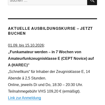
e
i
nach:
n
c
h
t
AKTUELLE AUSBILDUNGSKURSE – JETZT
e
BUCHEN
n
,
01.09. bis 15.10.2026
:
N
„Funkamateur werden – in 7 Wochen von
a
Amateurfunkzeugnisklasse E (CEPT Novice) auf
v
A (HAREC)“
i
„Schnellkurs“ für Inhaber der Zeugnisklasse E, 14
g
Abende á 2,5 Stunden.
a
Online, jeweils Di und Do, 18:30 – 20:30 Uhr.
t
Teilnahmegebühr VHS 109,20 € (ermäßigt).
i
Link zur Anmeldung
o