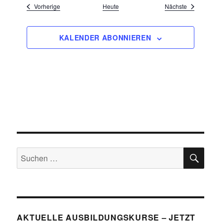
Veranstaltungen
Veranstaltu
Vorherige
Heute
Nächste
KALENDER ABONNIEREN
SU
Suchen
nach:
AKTUELLE AUSBILDUNGSKURSE – JETZT