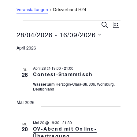
Veranstaltungen
Ortsverband H24
Veranstaltungen
V
V
S
L
U
e
e
28/04/2026
 - 
16/09/2026
I
C
r
S
r
H
a
D
T
E
April 2026
n
a
E
a
s
n
t
t
s
April 28 @ 19:00
-
21:00
a
u
DI.
28
Contest-Stammtisch
l
t
m
t
a
Wasserturm
Herzogin-Clara-Str. 33b, Wolfsburg,
w
u
Deutschland
l
n
ä
g
t
Mai 2026
h
A
u
l
n
n
s
e
Mai 20 @ 19:30
-
21:30
MI.
i
g
20
OV-Abend mit Online-
n
c
e
Übertragung