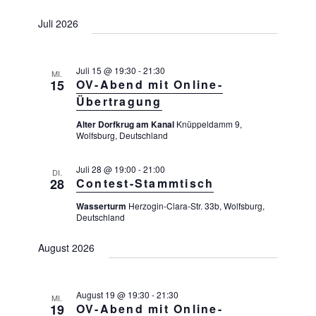
e
Juli 2026
n
,
Juli 15 @ 19:30
-
21:30
MI.
N
15
OV-Abend mit Online-
a
Übertragung
v
Alter Dorfkrug am Kanal
Knüppeldamm 9,
i
Wolfsburg, Deutschland
g
Juli 28 @ 19:00
-
21:00
DI.
a
28
Contest-Stammtisch
t
Wasserturm
Herzogin-Clara-Str. 33b, Wolfsburg,
i
Deutschland
o
August 2026
n
August 19 @ 19:30
-
21:30
MI.
19
OV-Abend mit Online-