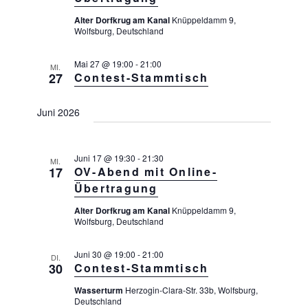
.
h
n
t
Alter Dorfkrug am Kanal
Knüppeldamm 9,
Wolfsburg, Deutschland
e
S
n
u
-
Mai 27 @ 19:00
-
21:00
MI.
c
27
Contest-Stammtisch
N
a
h
v
e
Juni 2026
i
u
g
a
n
Juni 17 @ 19:30
-
21:30
MI.
t
d
17
OV-Abend mit Online-
i
Übertragung
A
o
n
n
Alter Dorfkrug am Kanal
Knüppeldamm 9,
Wolfsburg, Deutschland
s
i
Juni 30 @ 19:00
-
21:00
DI.
c
30
Contest-Stammtisch
h
Wasserturm
Herzogin-Clara-Str. 33b, Wolfsburg,
Deutschland
t