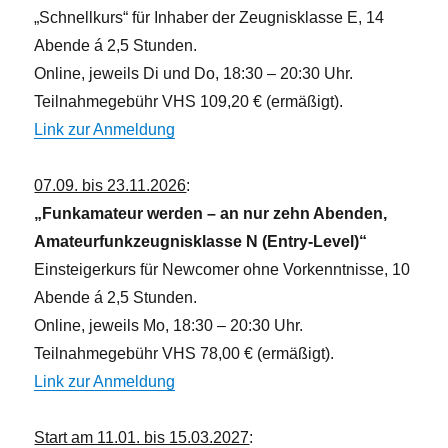
i
„Schnellkurs“ für Inhaber der Zeugnisklasse E, 14
c
Abende á 2,5 Stunden.
h
Online, jeweils Di und Do, 18:30 – 20:30 Uhr.
t
Teilnahmegebühr VHS 109,20 € (ermäßigt).
e
Link zur Anmeldung
n
,
07.09. bis 23.11.2026
:
N
„Funkamateur werden – an nur zehn Abenden,
a
Amateurfunkzeugnisklasse N (Entry-Level)“
v
Einsteigerkurs für Newcomer ohne Vorkenntnisse, 10
i
Abende á 2,5 Stunden.
g
Online, jeweils Mo, 18:30 – 20:30 Uhr.
a
Teilnahmegebühr VHS 78,00 € (ermäßigt).
t
Link zur Anmeldung
i
o
Start am 11.01. bis 15.03.2027
: