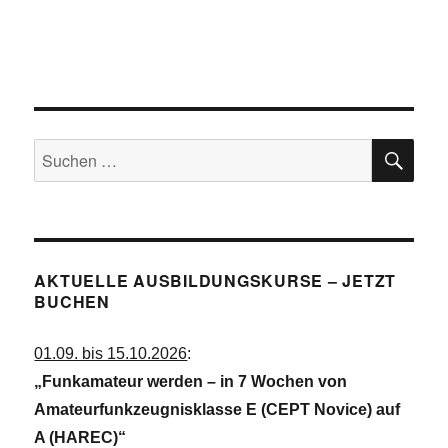
A
u
e
n
n
n
s
i
g
.
c
e
h
n
t
SU
e
S
Suchen
n
u
nach:
-
c
N
a
h
v
e
i
AKTUELLE AUSBILDUNGSKURSE – JETZT
u
g
BUCHEN
a
n
t
d
01.09. bis 15.10.2026
:
i
A
o
„Funkamateur werden – in 7 Wochen von
n
n
Amateurfunkzeugnisklasse E (CEPT Novice) auf
s
A (HAREC)“