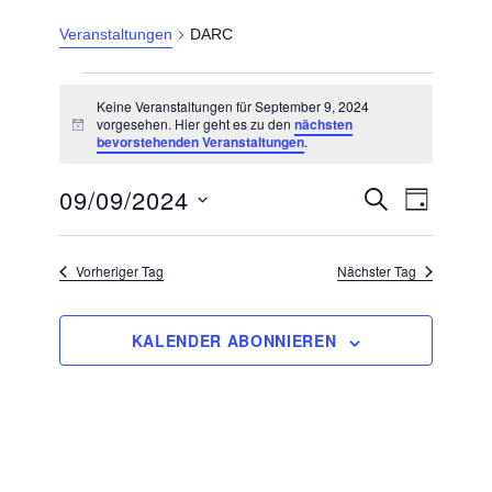
Veranstaltungen
DARC
Veranstaltungen
Keine Veranstaltungen für September 9, 2024
für
vorgesehen. Hier geht es zu den
nächsten
H
bevorstehenden Veranstaltungen
.
September
i
n
9,
w
09/09/2024
V
V
S
e
2024
T
U
e
i
e
A
D
C
s
r
G
r
H
a
a
Vorheriger Tag
Nächster Tag
E
n
a
t
s
n
u
t
KALENDER ABONNIEREN
s
m
a
l
t
w
t
a
ä
u
l
h
n
g
t
l