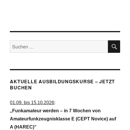
A
u
e
n
n
n
s
i
g
.
c
e
h
n
t
SU
e
S
Suchen
n
u
nach:
-
c
N
a
h
v
e
i
AKTUELLE AUSBILDUNGSKURSE – JETZT
u
g
BUCHEN
a
n
t
d
01.09. bis 15.10.2026
:
i
A
o
„Funkamateur werden – in 7 Wochen von
n
n
Amateurfunkzeugnisklasse E (CEPT Novice) auf
s
A (HAREC)“