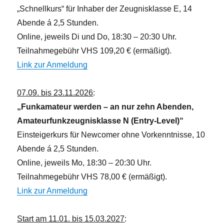
i
„Schnellkurs“ für Inhaber der Zeugnisklasse E, 14
c
Abende á 2,5 Stunden.
h
Online, jeweils Di und Do, 18:30 – 20:30 Uhr.
t
Teilnahmegebühr VHS 109,20 € (ermäßigt).
e
Link zur Anmeldung
n
,
07.09. bis 23.11.2026
:
N
„Funkamateur werden – an nur zehn Abenden,
a
Amateurfunkzeugnisklasse N (Entry-Level)“
v
Einsteigerkurs für Newcomer ohne Vorkenntnisse, 10
i
Abende á 2,5 Stunden.
g
Online, jeweils Mo, 18:30 – 20:30 Uhr.
a
Teilnahmegebühr VHS 78,00 € (ermäßigt).
t
Link zur Anmeldung
i
o
Start am 11.01. bis 15.03.2027
: