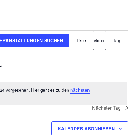
V
ERANSTALTUNGEN SUCHEN
Liste
Monat
Tag
e
r
a
n
s
t
024 vorgesehen. Hier geht es zu den
nächsten
a
H
l
i
Nächster Tag
n
t
w
u
e
KALENDER ABONNIEREN
n
i
s