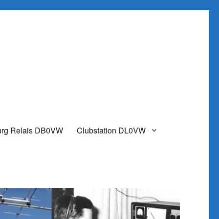
urg Relais DB0VW
Clubstation DL0VW