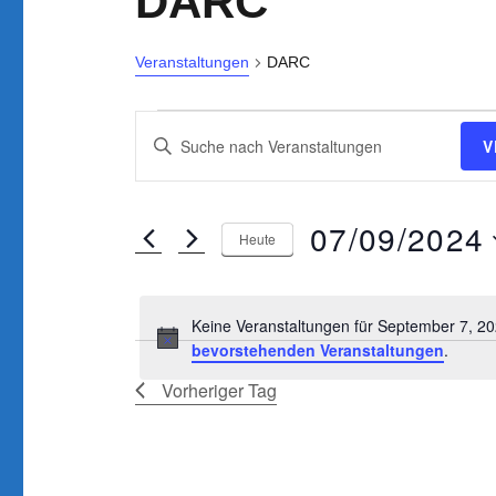
DARC
Veranstaltungen
DARC
Veranstaltungen
V
B
V
für
e
i
September
r
t
07/09/2024
t
7,
Heute
a
e
D
2024
n
S
a
s
Keine Veranstaltungen für September 7, 2
c
t
bevorstehenden Veranstaltungen
.
t
h
u
l
Vorheriger Tag
a
m
ü
w
l
s
ä
t
s
h